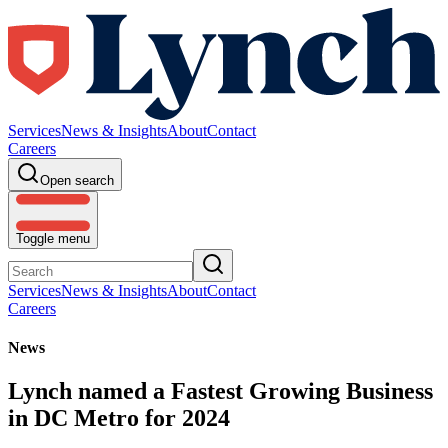
Services
News & Insights
About
Contact
Careers
Open search
Toggle menu
Services
News & Insights
About
Contact
Careers
News
Lynch named a Fastest Growing Business
in DC Metro for 2024​​​​‌ ‍ ​‍​‍‌‍ ‌ ​‍‌‍‍‌‌‍‌ ‌‍‍‌‌‍ ‍​‍​‍​ ‍‍​‍​‍‌ ​ ‌‍​‌‌‍ ‍‌‍‍‌‌ ‌​‌ ‍‌​‍ ‍‌‍‍‌‌‍ ​‍​‍​‍ ​​‍​‍‌‍‍​‌ ​‍‌‍‌‌‌‍‌‍​‍​‍​ ‍‍​‍​‍‌‍‍​‌ ‌​‌ ‌​‌ ​​‌ ​ ​ ‍‍​‍ ​‍ ‌‍ ​‌ ‍‌‌‍ ‍‌‍​ ‌‍‍​‌‍​ ‌‍ ‌‍ ‍‌ ​ ‌ ‌‌‌‍ ​‌ ‌​‌‍​‌‌‍ ‍‌ ‌​‌ ​ ​‍ ‍‌ ​ ‌‍​‌‌‍ ‍‌‍‍‌‌ ‌​‌ ‍‌​‍ ‍‌ ​ ‌ ‌​‌ ‌‌‌‍‌​‌‍‍‌‌‍ ​‍ ‌‍‍‌‌‍ ‍‌ ‌​‌‍‌‌‌‍ ‍‌ ‌​​‍ ‌‍‌‌‌‍‌​‌‍‍‌‌ ‌​​‍ ‌‍ ‌‌‍ ‌‍‌​‌‍‌‌​ ‌‌ ​​‌ ​‍‌‍‌‌‌ ​ ‌‍‌‌‌‍ ‍‌ ‌​‌‍​‌‌ ‌​‌‍‍‌‌‍ ‌‍ ‍​ ‍ ‌‍‍‌‌‍‌​​ ‌​ ‍​‌‍​ ‌‍​ ​ ‌‌​ ‌ ‌‍​‌​ ‌‍​ ‌‌​‍ ‌​ ‍​​ ​‍​ ​‍​ ‍‌​‍ ‌​ ‌​​ ‌‌​ ‌ ‌‍​ ​‍ ‌​ ‍​​ ‌‌​ ‌​​ ​ ​‍ ‌‌‍​‌​ ​‌‌‍​ ​ ‍​​ ‌​‌‍‌​​ ‍​​ ‍‌‌‍​ ‌‍​ ​ ‌‍​ ​‌​ ‍ ‌ ‌​‌ ‍‌‌ ​​‌‍‌‌​ ‌‌‍​‍‌‍ ​‌‍ ‌‍‌ ​ ‍ ‌ ​​‌‍​‌‌ ‌​‌‍‍​​ ‌‌ ‌​‌‍‍‌‌ ‌​‌‍ ​‌‍‌‌​ ‌‍​‍‌‍​‌‌ ​ ‌‍‌‌‌‌‌‌‌ ​‍‌‍ ​​ ‌‌‍‍​‌ ‌​‌ ‌​‌ ​​‌ ​ ​‍‌‌​ ​ ‌​​‌​‍‌‌​ ​‍‌​‌‍​‍‌‌​ ​‍‌​‌‍‌‍ ​‌ ‍‌‌‍ ‍‌‍​ ‌‍‍​‌‍​ ‌‍ ‌‍ ‍‌ ​ ‌ ‌‌‌‍ ​‌ ‌​‌‍​‌‌‍ ‍‌ ‌​‌ ​ ​‍ ‍‌ ​ ‌‍​‌‌‍ ‍‌‍‍‌‌ ‌​‌ ‍‌​‍ ‍‌ ​ ‌ ‌​‌ ‌‌‌‍‌​‌‍‍‌‌‍ ​‍‌‍‌‍‍‌‌‍‌​​ ‌​ ‍​‌‍​ ‌‍​ ​ ‌‌​ ‌ ‌‍​‌​ ‌‍​ ‌‌​‍ ‌​ ‍​​ ​‍​ ​‍​ ‍‌​‍ ‌​ ‌​​ ‌‌​ ‌ ‌‍​ ​‍ ‌​ ‍​​ ‌‌​ ‌​​ ​ ​‍ ‌‌‍​‌​ ​‌‌‍​ ​ ‍​​ ‌​‌‍‌​​ ‍​​ ‍‌‌‍​ ‌‍​ ​ ‌‍​ ​‌​‍‌‍‌ ‌​‌ ‍‌‌ ​​‌‍‌‌​ ‌‌‍​‍‌‍ ​‌‍ ‌‍‌ ​‍‌‍‌ ​​‌‍​‌‌ ‌​‌‍‍​​ ‌‌ ‌​‌‍‍‌‌ ‌​‌‍ ​‌‍‌‌​‍‌‍‌ ​​‌‍‌‌‌ ​‍‌ ​ ‌ ​​‌‍‌‌‌‍​ ‌ ‌​‌‍‍‌‌ ‌‍‌‍‌‌​ ‌‌ ​​‌ ‌‌‌‍​‍‌‍ ​‌‍‍‌‌ ​ ‌‍‍​‌‍‌‌‌‍‌​​‍​‍‌ ‌