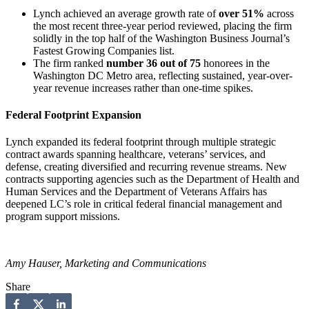
Lynch achieved an average growth rate of ​​​​‌ ‍ ​‍​‍‌‍ ‌ ​‍‌‍‍‌‌‍‌ ‌‍‍‌‌‍ ‍​‍​‍​ ‍‍​‍​‍‌ ​ ‌‍​‌‌‍ ‍‌‍‍‌‌ ‌​‌ ‍‌​‍ ‍‌‍‍‌‌‍ ​‍​‍​‍ ​​‍​‍‌‍‍​‌ ​‍‌‍‌‌‌‍‌‍​‍​‍​ ‍‍​‍​‍‌‍‍​‌ ‌​‌ ‌​‌ ​​‌ ​ ​ ‍‍​‍ ​‍ ‌‍ ​‌ ‍‌‌‍ ‍‌‍​ ‌‍‍​‌‍​ ‌‍ ‌‍ ‍‌ ​ ‌ ‌‌‌‍ ​‌ ‌​‌‍​‌‌‍ ‍‌ ‌​‌ ​ ​‍ ‍‌ ​ ‌‍​‌‌‍ ‍‌‍‍‌‌ ‌​‌ ‍‌​‍ ‍‌ ​ ‌ ‌​‌ ‌‌‌‍‌​‌‍‍‌‌‍ ​‍ ‌‍‍‌‌‍ ‍‌ ‌​‌‍‌‌‌‍ ‍‌ ‌​​‍ ‌‍‌‌‌‍‌​‌‍‍‌‌ ‌​​‍ ‌‍ ‌‌‍ ‌‍‌​‌‍‌‌​ ‌‌ ​​‌ ​‍‌‍‌‌‌ ​ ‌‍‌‌‌‍ ‍‌ ‌​‌‍​‌‌ ‌​‌‍‍‌‌‍ ‌‍ ‍​ ‍ ‌‍‍‌‌‍‌​​ ‌​ ‍​‌‍​ ‌‍​ ​ ‌‌​ ‌ ‌‍​‌​ ‌‍​ ‌‌​‍ ‌​ ‍​​ ​‍​ ​‍​ ‍‌​‍ ‌​ ‌​​ ‌‌​ ‌ ‌‍​ ​‍ ‌​ ‍​​ ‌‌​ ‌​​ ​ ​‍ ‌‌‍​‌​ ​‌‌‍​ ​ ‍​​ ‌​‌‍‌​​ ‍​​ ‍‌‌‍​ ‌‍​ ​ ‌‍​ ​‌​ ‍ ‌ ‌​‌ ‍‌‌ ​​‌‍‌‌​ ‌‌‍​‍‌‍ ​‌‍ ‌‍‌ ​ ‍ ‌ ​​‌‍​‌‌ ‌​‌‍‍​​ ‌‌ ​‍‌‍‍‌‌‍​ ‌‍‍​‌‌‌​‌‍‌‌‌ ‍​‌ ‌​​‍‌‌​ ‌‌‌​​‍‌‌ ‌‍‍ ‌‍‌‌‌ ‍‌​‍‌‌​ ​ ‌​‌​​‍‌‌​ ​ ‌​‌​​‍‌‌​ ​‍​ ​‍​ ‌​​ ​​‌‍‌‍​ ​‌‌‍‌‍‌‍‌‌‌‍‌​​ ​‍​ ​​‌‍‌​‌‍‌‍​ ‌​​‍‌‌​ ​‍​ ​‍​‍‌‌​ ‌‌‌​‌​​‍ ‍‌‍​ ‌‍‍​‌‍‍‌‌‍ ​‌‍‌​‌ ​‍‌‍‌‌‌‍ ‍​‍‌‌​ ‌‌‌​​‍‌‌ ‌‍‍ ‌‍‌‌‌ ‍‌​‍‌‌​ ​ ‌​‌​​‍‌‌​ ​ ‌​‌​​‍‌‌​ ​‍​ ​‍​ ‍​​ ​ ​ ‍‌​ ‌ ‌‍‌​​ ‍​​ ‌​‌‍​‍​ ​​‌‍​‍​ ​‍​ ​ ​‍‌‌​ ​‍​ ​‍​‍‌‌​ ‌‌‌​‌​​‍ ‍‌ ‌​‌‍‌‌‌ ‍​‌ ‌​​ ‌‍​‍‌‍​‌‌ ​ ‌‍‌‌‌‌‌‌‌ ​‍‌‍ ​​ ‌‌‍‍​‌ ‌​‌ ‌​‌ ​​‌ ​ ​‍‌‌​ ​ ‌​​‌​‍‌‌​ ​‍‌​‌‍​‍‌‌​ ​‍‌​‌‍‌‍ ​‌ ‍‌‌‍ ‍‌‍​ ‌‍‍​‌‍​ ‌‍ ‌‍ ‍‌ ​ ‌ ‌‌‌‍ ​‌ ‌​‌‍​‌‌‍ ‍‌ ‌​‌ ​ ​‍ ‍‌ ​ ‌‍​‌‌‍ ‍‌‍‍‌‌ ‌​‌ ‍‌​‍ ‍‌ ​ ‌ ‌​‌ ‌‌‌‍‌​‌‍‍‌‌‍ ​‍‌‍‌‍‍‌‌‍‌​​ ‌​ ‍​‌‍​ ‌‍​ ​ ‌‌​ ‌ ‌‍​‌​ ‌‍​ ‌‌​‍ ‌​ ‍​​ ​‍​ ​‍​ ‍‌​‍ ‌​ ‌​​ ‌‌​ ‌ ‌‍​ ​‍ ‌​ ‍​​ ‌‌​ ‌​​ ​ ​‍ ‌‌‍​‌​ ​‌‌‍​ ​ ‍​​ ‌​‌‍‌​​ ‍​​ ‍‌‌‍​ ‌‍​ ​ ‌‍​ ​‌​‍‌‍‌ ‌​‌ ‍‌‌ ​​‌‍‌‌​ ‌‌‍​‍‌‍ ​‌‍ ‌‍‌ ​‍‌‍‌ ​​‌‍​‌‌ ‌​‌‍‍​​ ‌‌ ​‍‌‍‍‌‌‍​ ‌‍‍​‌‌‌​‌‍‌‌‌ ‍​‌ ‌​​‍‌‌​ ‌‌‌​​‍‌‌ ‌‍‍ ‌‍‌‌‌ ‍‌​‍‌‌​ ​ ‌​‌​​‍‌‌​ ​ ‌​‌​​‍‌‌​ ​‍​ ​‍​ ‌​​ ​​‌‍‌‍​ ​‌‌‍‌‍‌‍‌‌‌‍‌​​ ​‍​ ​​‌‍‌​‌‍‌‍​ ‌​​‍‌‌​ ​‍​ ​‍​‍‌‌​ ‌‌‌​‌​​‍ ‍‌‍​ ‌‍‍​‌‍‍‌‌‍ ​‌‍‌​‌ ​‍‌‍‌‌‌‍ ‍​‍‌‌​ ‌‌‌​​‍‌‌ ‌‍‍ ‌‍‌‌‌ ‍‌​‍‌‌​ ​ ‌​‌​​‍‌‌​ ​ ‌​‌​​‍‌‌​ ​‍​ ​‍​ ‍​​ ​ ​ ‍‌​ ‌ ‌‍‌​​ ‍​​ ‌​‌‍​‍​ ​​‌‍​‍​ ​‍​ ​ ​‍‌‌​ ​‍​ ​‍​‍‌‌​ ‌‌‌​‌​​‍ ‍‌ ‌​‌‍‌‌‌ ‍​‌ ‌​​‍‌‍‌ ​​‌‍‌‌‌ ​‍‌ ​ ‌ ​​‌‍‌‌‌‍​ ‌ ‌​‌‍‍‌‌ ‌‍‌‍‌‌​ ‌‌ ​​‌ ‌‌‌‍​‍‌‍ ​‌‍‍‌‌ ​ ‌‍‍​‌‍‌‌‌‍‌​​‍​‍‌ ‌
over 51%​​​​‌ ‍ ​‍​‍‌‍ ‌ ​‍‌‍‍‌‌‍‌ ‌‍‍‌‌‍ ‍​‍​‍​ ‍‍​‍​‍‌ ​ ‌‍​‌‌‍ ‍‌‍‍‌‌ ‌​‌ ‍‌​‍ ‍‌‍‍‌‌‍ ​‍​‍​‍ ​​‍​‍‌‍‍​‌ ​‍‌‍‌‌‌‍‌‍​‍​‍​ ‍‍​‍​‍‌‍‍​‌ ‌​‌ ‌​‌ ​​‌ ​ ​ ‍‍​‍ ​‍ ‌‍ ​‌ ‍‌‌‍ ‍‌‍​ ‌‍‍​‌‍​ ‌‍ ‌‍ ‍‌ ​ ‌ ‌‌‌‍ ​‌ ‌​‌‍​‌‌‍ ‍‌ ‌​‌ ​ ​‍ ‍‌ ​ ‌‍​‌‌‍ ‍‌‍‍‌‌ ‌​‌ ‍‌​‍ ‍‌ ​ ‌ ‌​‌ ‌‌‌‍‌​‌‍‍‌‌‍ ​‍ ‌‍‍‌‌‍ ‍‌ ‌​‌‍‌‌‌‍ ‍‌ ‌​​‍ ‌‍‌‌‌‍‌​‌‍‍‌‌ ‌​​‍ ‌‍ ‌‌‍ ‌‍‌​‌‍‌‌​ ‌‌ ​​‌ ​‍‌‍‌‌‌ ​ ‌‍‌‌‌‍ ‍‌ ‌​‌‍​‌‌ ‌​‌‍‍‌‌‍ ‌‍ ‍​ ‍ ‌‍‍‌‌‍‌​​ ‌​ ‍​‌‍​ ‌‍​ ​ ‌‌​ ‌ ‌‍​‌​ ‌‍​ ‌‌​‍ ‌​ ‍​​ ​‍​ ​‍​ ‍‌​‍ ‌​ ‌​​ ‌‌​ ‌ ‌‍​ ​‍ ‌​ ‍​​ ‌‌​ ‌​​ ​ ​‍ ‌‌‍​‌​ ​‌‌‍​ ​ ‍​​ ‌​‌‍‌​​ ‍​​ ‍‌‌‍​ ‌‍​ ​ ‌‍​ ​‌​ ‍ ‌ ‌​‌ ‍‌‌ ​​‌‍‌‌​ ‌‌‍​‍‌‍ ​‌‍ ‌‍‌ ​ ‍ ‌ ​​‌‍​‌‌ ‌​‌‍‍​​ ‌‌ ​‍‌‍‍‌‌‍​ ‌‍‍​‌‌‌​‌‍‌‌‌ ‍​‌ ‌​​‍‌‌​ ‌‌‌​​‍‌‌ ‌‍‍ ‌‍‌‌‌ ‍‌​‍‌‌​ ​ ‌​‌​​‍‌‌​ ​ ‌​‌​​‍‌‌​ ​‍​ ​‍​ ‌​​ ​​‌‍‌‍​ ​‌‌‍‌‍‌‍‌‌‌‍‌​​ ​‍​ ​​‌‍‌​‌‍‌‍​ ‌​​‍‌‌​ ​‍​ ​‍​‍‌‌​ ‌‌‌​‌​​‍ ‍‌‍​ ‌‍‍​‌‍‍‌‌‍ ​‌‍‌​‌ ​‍‌‍‌‌‌‍ ‍​‍‌‌​ ‌‌‌​​‍‌‌ ‌‍‍ ‌‍‌‌‌ ‍‌​‍‌‌​ ​ ‌​‌​​‍‌‌​ ​ ‌​‌​​‍‌‌​ ​‍​ ​‍​ ‌ ​ ‌‍​ ​‍​ ‌​​ ‌‌‌‍​‌​ ​‍‌‍‌‌​ ​‌​ ‍​​ ​‌​ ‍‌​‍‌‌​ ​‍​ ​‍​‍‌‌​ ‌‌‌​‌​​‍ ‍‌ ‌​‌‍‌‌‌ ‍​‌ ‌​​ ‌‍​‍‌‍​‌‌ ​ ‌‍‌‌‌‌‌‌‌ ​‍‌‍ ​​ ‌‌‍‍​‌ ‌​‌ ‌​‌ ​​‌ ​ ​‍‌‌​ ​ ‌​​‌​‍‌‌​ ​‍‌​‌‍​‍‌‌​ ​‍‌​‌‍‌‍ ​‌ ‍‌‌‍ ‍‌‍​ ‌‍‍​‌‍​ ‌‍ ‌‍ ‍‌ ​ ‌ ‌‌‌‍ ​‌ ‌​‌‍​‌‌‍ ‍‌ ‌​‌ ​ ​‍ ‍‌ ​ ‌‍​‌‌‍ ‍‌‍‍‌‌ ‌​‌ ‍‌​‍ ‍‌ ​ ‌ ‌​‌ ‌‌‌‍‌​‌‍‍‌‌‍ ​‍‌‍‌‍‍‌‌‍‌​​ ‌​ ‍​‌‍​ ‌‍​ ​ ‌‌​ ‌ ‌‍​‌​ ‌‍​ ‌‌​‍ ‌​ ‍​​ ​‍​ ​‍​ ‍‌​‍ ‌​ ‌​​ ‌‌​ ‌ ‌‍​ ​‍ ‌​ ‍​​ ‌‌​ ‌​​ ​ ​‍ ‌‌‍​‌​ ​‌‌‍​ ​ ‍​​ ‌​‌‍‌​​ ‍​​ ‍‌‌‍​ ‌‍​ ​ ‌‍​ ​‌​‍‌‍‌ ‌​‌ ‍‌‌ ​​‌‍‌‌​ ‌‌‍​‍‌‍ ​‌‍ ‌‍‌ ​‍‌‍‌ ​​‌‍​‌‌ ‌​‌‍‍​​ ‌‌ ​‍‌‍‍‌‌‍​ ‌‍‍​‌‌‌​‌‍‌‌‌ ‍​‌ ‌​​‍‌‌​ ‌‌‌​​‍‌‌ ‌‍‍ ‌‍‌‌‌ ‍‌​‍‌‌​ ​ ‌​‌​​‍‌‌​ ​ ‌​‌​​‍‌‌​ ​‍​ ​‍​ ‌​​ ​​‌‍‌‍​ ​‌‌‍‌‍‌‍‌‌‌‍‌​​ ​‍​ ​​‌‍‌​‌‍‌‍​ ‌​​‍‌‌​ ​‍​ ​‍​‍‌‌​ ‌‌‌​‌​​‍ ‍‌‍​ ‌‍‍​‌‍‍‌‌‍ ​‌‍‌​‌ ​‍‌‍‌‌‌‍ ‍​‍‌‌​ ‌‌‌​​‍‌‌ ‌‍‍ ‌‍‌‌‌ ‍‌​‍‌‌​ ​ ‌​‌​​‍‌‌​ ​ ‌​‌​​‍‌‌​ ​‍​ ​‍​ ‌ ​ ‌‍​ ​‍​ ‌​​ ‌‌‌‍​‌​ ​‍‌‍‌‌​ ​‌​ ‍​​ ​‌​ ‍‌​‍‌‌​ ​‍​ ​‍​‍‌‌​ ‌‌‌​‌​​‍ ‍‌ ‌​‌‍‌‌‌ ‍​‌ ‌​​‍‌‍‌ ​​‌‍‌‌‌ ​‍‌ ​ ‌ ​​‌‍‌‌‌‍​ ‌ ‌​‌‍‍‌‌ ‌‍‌‍‌‌​ ‌‌ ​​‌ ‌‌‌‍​‍‌‍ ​‌‍‍‌‌ ​ ‌‍‍​‌‍‌‌‌‍‌​​‍​‍‌ ‌
across
the most recent three-year period reviewed, placing the firm
solidly in the top half of the Washington Business Journal’s
Fastest Growing Companies list.​​​​​‌ ‍ ​‍​‍‌‍ ‌ ​‍‌‍‍‌‌‍‌ ‌‍‍‌‌‍ ‍​‍​‍​ ‍‍​‍​‍‌ ​ ‌‍​‌‌‍ ‍‌‍‍‌‌ ‌​‌ ‍‌​‍ ‍‌‍‍‌‌‍ ​‍​‍​‍ ​​‍​‍‌‍‍​‌ ​‍‌‍‌‌‌‍‌‍​‍​‍​ ‍‍​‍​‍‌‍‍​‌ ‌​‌ ‌​‌ ​​‌ ​ ​ ‍‍​‍ ​‍ ‌‍ ​‌ ‍‌‌‍ ‍‌‍​ ‌‍‍​‌‍​ ‌‍ ‌‍ ‍‌ ​ ‌ ‌‌‌‍ ​‌ ‌​‌‍​‌‌‍ ‍‌ ‌​‌ ​ ​‍ ‍‌ ​ ‌‍​‌‌‍ ‍‌‍‍‌‌ ‌​‌ ‍‌​‍ ‍‌ ​ ‌ ‌​‌ ‌‌‌‍‌​‌‍‍‌‌‍ ​‍ ‌‍‍‌‌‍ ‍‌ ‌​‌‍‌‌‌‍ ‍‌ ‌​​‍ ‌‍‌‌‌‍‌​‌‍‍‌‌ ‌​​‍ ‌‍ ‌‌‍ ‌‍‌​‌‍‌‌​ ‌‌ ​​‌ ​‍‌‍‌‌‌ ​ ‌‍‌‌‌‍ ‍‌ ‌​‌‍​‌‌ ‌​‌‍‍‌‌‍ ‌‍ ‍​ ‍ ‌‍‍‌‌‍‌​​ ‌​ ‍​‌‍​ ‌‍​ ​ ‌‌​ ‌ ‌‍​‌​ ‌‍​ ‌‌​‍ ‌​ ‍​​ ​‍​ ​‍​ ‍‌​‍ ‌​ ‌​​ ‌‌​ ‌ ‌‍​ ​‍ ‌​ ‍​​ ‌‌​ ‌​​ ​ ​‍ ‌‌‍​‌​ ​‌‌‍​ ​ ‍​​ ‌​‌‍‌​​ ‍​​ ‍‌‌‍​ ‌‍​ ​ ‌‍​ ​‌​ ‍ ‌ ‌​‌ ‍‌‌ ​​‌‍‌‌​ ‌‌‍​‍‌‍ ​‌‍ ‌‍‌ ​ ‍ ‌ ​​‌‍​‌‌ ‌​‌‍‍​​ ‌‌ ​‍‌‍‍‌‌‍​ ‌‍‍​‌‌‌​‌‍‌‌‌ ‍​‌ ‌​​‍‌‌​ ‌‌‌​​‍‌‌ ‌‍‍ ‌‍‌‌‌ ‍‌​‍‌‌​ ​ ‌​‌​​‍‌‌​ ​ ‌​‌​​‍‌‌​ ​‍​ ​‍​ ‌​​ ​​‌‍‌‍​ ​‌‌‍‌‍‌‍‌‌‌‍‌​​ ​‍​ ​​‌‍‌​‌‍‌‍​ ‌​​‍‌‌​ ​‍​ ​‍​‍‌‌​ ‌‌‌​‌​​‍ ‍‌‍​ ‌‍‍​‌‍‍‌‌‍ ​‌‍‌​‌ ​‍‌‍‌‌‌‍ ‍​‍‌‌​ ‌‌‌​​‍‌‌ ‌‍‍ ‌‍‌‌‌ ‍‌​‍‌‌​ ​ ‌​‌​​‍‌‌​ ​ ‌​‌​​‍‌‌​ ​‍​ ​‍​ ‍‌​ ‍​​ ‍‌‌‍‌‌‌‍‌​​ ‍‌​ ‌‌​ ​‍‌‍​‌​ ​‌​ ​​​ ​​​‍‌‌​ ​‍​ ​‍​‍‌‌​ ‌‌‌​‌​​‍ ‍‌ ‌​‌‍‌‌‌ ‍​‌ ‌​​ ‌‍​‍‌‍​‌‌ ​ ‌‍‌‌‌‌‌‌‌ ​‍‌‍ ​​ ‌‌‍‍​‌ ‌​‌ ‌​‌ ​​‌ ​ ​‍‌‌​ ​ ‌​​‌​‍‌‌​ ​‍‌​‌‍​‍‌‌​ ​‍‌​‌‍‌‍ ​‌ ‍‌‌‍ ‍‌‍​ ‌‍‍​‌‍​ ‌‍ ‌‍ ‍‌ ​ ‌ ‌‌‌‍ ​‌ ‌​‌‍​‌‌‍ ‍‌ ‌​‌ ​ ​‍ ‍‌ ​ ‌‍​‌‌‍ ‍‌‍‍‌‌ ‌​‌ ‍‌​‍ ‍‌ ​ ‌ ‌​‌ ‌‌‌‍‌​‌‍‍‌‌‍ ​‍‌‍‌‍‍‌‌‍‌​​ ‌​ ‍​‌‍​ ‌‍​ ​ ‌‌​ ‌ ‌‍​‌​ ‌‍​ ‌‌​‍ ‌​ ‍​​ ​‍​ ​‍​ ‍‌​‍ ‌​ ‌​​ ‌‌​ ‌ ‌‍​ ​‍ ‌​ ‍​​ ‌‌​ ‌​​ ​ ​‍ ‌‌‍​‌​ ​‌‌‍​ ​ ‍​​ ‌​‌‍‌​​ ‍​​ ‍‌‌‍​ ‌‍​ ​ ‌‍​ ​‌​‍‌‍‌ ‌​‌ ‍‌‌ ​​‌‍‌‌​ ‌‌‍​‍‌‍ ​‌‍ ‌‍‌ ​‍‌‍‌ ​​‌‍​‌‌ ‌​‌‍‍​​ ‌‌ ​‍‌‍‍‌‌‍​ ‌‍‍​‌‌‌​‌‍‌‌‌ ‍​‌ ‌​​‍‌‌​ ‌‌‌​​‍‌‌ ‌‍‍ ‌‍‌‌‌ ‍‌​‍‌‌​ ​ ‌​‌​​‍‌‌​ ​ ‌​‌​​‍‌‌​ ​‍​ ​‍​ ‌​​ ​​‌‍‌‍​ ​‌‌‍‌‍‌‍‌‌‌‍‌​​ ​‍​ ​​‌‍‌​‌‍‌‍​ ‌​​‍‌‌​ ​‍​ ​‍​‍‌‌​ ‌‌‌​‌​​‍ ‍‌‍​ ‌‍‍​‌‍‍‌‌‍ ​‌‍‌​‌ ​‍‌‍‌‌‌‍ ‍​‍‌‌​ ‌‌‌​​‍‌‌ ‌‍‍ ‌‍‌‌‌ ‍‌​‍‌‌​ ​ ‌​‌​​‍‌‌​ ​ ‌​‌​​‍‌‌​ ​‍​ ​‍​ ‍‌​ ‍​​ ‍‌‌‍‌‌‌‍‌​​ ‍‌​ ‌‌​ ​‍‌‍​‌​ ​‌​ ​​​ ​​​‍‌‌​ ​‍​ ​‍​‍‌‌​ ‌‌‌​‌​​‍ ‍‌ ‌​‌‍‌‌‌ ‍​‌ ‌​​‍‌‍‌ ​​‌‍‌‌‌ ​‍‌ ​ ‌ ​​‌‍‌‌‌‍​ ‌ ‌​‌‍‍‌‌ ‌‍‌‍‌‌​ ‌‌ ​​‌ ‌‌‌‍​‍‌‍ ​‌‍‍‌‌ ​ ‌‍‍​‌‍‌‌‌‍‌​​‍​‍‌ ‌
The firm ranked ​​​​‌ ‍ ​‍​‍‌‍ ‌ ​‍‌‍‍‌‌‍‌ ‌‍‍‌‌‍ ‍​‍​‍​ ‍‍​‍​‍‌ ​ ‌‍​‌‌‍ ‍‌‍‍‌‌ ‌​‌ ‍‌​‍ ‍‌‍‍‌‌‍ ​‍​‍​‍ ​​‍​‍‌‍‍​‌ ​‍‌‍‌‌‌‍‌‍​‍​‍​ ‍‍​‍​‍‌‍‍​‌ ‌​‌ ‌​‌ ​​‌ ​ ​ ‍‍​‍ ​‍ ‌‍ ​‌ ‍‌‌‍ ‍‌‍​ ‌‍‍​‌‍​ ‌‍ ‌‍ ‍‌ ​ ‌ ‌‌‌‍ ​‌ ‌​‌‍​‌‌‍ ‍‌ ‌​‌ ​ ​‍ ‍‌ ​ ‌‍​‌‌‍ ‍‌‍‍‌‌ ‌​‌ ‍‌​‍ ‍‌ ​ ‌ ‌​‌ ‌‌‌‍‌​‌‍‍‌‌‍ ​‍ ‌‍‍‌‌‍ ‍‌ ‌​‌‍‌‌‌‍ ‍‌ ‌​​‍ ‌‍‌‌‌‍‌​‌‍‍‌‌ ‌​​‍ ‌‍ ‌‌‍ ‌‍‌​‌‍‌‌​ ‌‌ ​​‌ ​‍‌‍‌‌‌ ​ ‌‍‌‌‌‍ ‍‌ ‌​‌‍​‌‌ ‌​‌‍‍‌‌‍ ‌‍ ‍​ ‍ ‌‍‍‌‌‍‌​​ ‌​ ‍​‌‍​ ‌‍​ ​ ‌‌​ ‌ ‌‍​‌​ ‌‍​ ‌‌​‍ ‌​ ‍​​ ​‍​ ​‍​ ‍‌​‍ ‌​ ‌​​ ‌‌​ ‌ ‌‍​ ​‍ ‌​ ‍​​ ‌‌​ ‌​​ ​ ​‍ ‌‌‍​‌​ ​‌‌‍​ ​ ‍​​ ‌​‌‍‌​​ ‍​​ ‍‌‌‍​ ‌‍​ ​ ‌‍​ ​‌​ ‍ ‌ ‌​‌ ‍‌‌ ​​‌‍‌‌​ ‌‌‍​‍‌‍ ​‌‍ ‌‍‌ ​ ‍ ‌ ​​‌‍​‌‌ ‌​‌‍‍​​ ‌‌ ​‍‌‍‍‌‌‍​ ‌‍‍​‌‌‌​‌‍‌‌‌ ‍​‌ ‌​​‍‌‌​ ‌‌‌​​‍‌‌ ‌‍‍ ‌‍‌‌‌ ‍‌​‍‌‌​ ​ ‌​‌​​‍‌‌​ ​ ‌​‌​​‍‌‌​ ​‍​ ​‍​ ‌ ​ ​‍​ ‌‍​ ‌​​ ​‍​ ‍​‌‍‌‌​ ​‌​ ​​‌‍​‌‌‍‌‍​ ‍‌​‍‌‌​ ​‍​ ​‍​‍‌‌​ ‌‌‌​‌​​‍ ‍‌‍​ ‌‍‍​‌‍‍‌‌‍ ​‌‍‌​‌ ​‍‌‍‌‌‌‍ ‍​‍‌‌​ ‌‌‌​​‍‌‌ ‌‍‍ ‌‍‌‌‌ ‍‌​‍‌‌​ ​ ‌​‌​​‍‌‌​ ​ ‌​‌​​‍‌‌​ ​‍​ ​‍​ ​‌​ ‌​‌‍‌‌​ ‌‍​ ‌‍‌‍​ ‌‍‌‌​ ‍​‌‍‌​‌‍‌‍​ ​​​ ​ ​‍‌‌​ ​‍​ ​‍​‍‌‌​ ‌‌‌​‌​​‍ ‍‌ ‌​‌‍‌‌‌ ‍​‌ ‌​​ ‌‍​‍‌‍​‌‌ ​ ‌‍‌‌‌‌‌‌‌ ​‍‌‍ ​​ ‌‌‍‍​‌ ‌​‌ ‌​‌ ​​‌ ​ ​‍‌‌​ ​ ‌​​‌​‍‌‌​ ​‍‌​‌‍​‍‌‌​ ​‍‌​‌‍‌‍ ​‌ ‍‌‌‍ ‍‌‍​ ‌‍‍​‌‍​ ‌‍ ‌‍ ‍‌ ​ ‌ ‌‌‌‍ ​‌ ‌​‌‍​‌‌‍ ‍‌ ‌​‌ ​ ​‍ ‍‌ ​ ‌‍​‌‌‍ ‍‌‍‍‌‌ ‌​‌ ‍‌​‍ ‍‌ ​ ‌ ‌​‌ ‌‌‌‍‌​‌‍‍‌‌‍ ​‍‌‍‌‍‍‌‌‍‌​​ ‌​ ‍​‌‍​ ‌‍​ ​ ‌‌​ ‌ ‌‍​‌​ ‌‍​ ‌‌​‍ ‌​ ‍​​ ​‍​ ​‍​ ‍‌​‍ ‌​ ‌​​ ‌‌​ ‌ ‌‍​ ​‍ ‌​ ‍​​ ‌‌​ ‌​​ ​ ​‍ ‌‌‍​‌​ ​‌‌‍​ ​ ‍​​ ‌​‌‍‌​​ ‍​​ ‍‌‌‍​ ‌‍​ ​ ‌‍​ ​‌​‍‌‍‌ ‌​‌ ‍‌‌ ​​‌‍‌‌​ ‌‌‍​‍‌‍ ​‌‍ ‌‍‌ ​‍‌‍‌ ​​‌‍​‌‌ ‌​‌‍‍​​ ‌‌ ​‍‌‍‍‌‌‍​ ‌‍‍​‌‌‌​‌‍‌‌‌ ‍​‌ ‌​​‍‌‌​ ‌‌‌​​‍‌‌ ‌‍‍ ‌‍‌‌‌ ‍‌​‍‌‌​ ​ ‌​‌​​‍‌‌​ ​ ‌​‌​​‍‌‌​ ​‍​ ​‍​ ‌ ​ ​‍​ ‌‍​ ‌​​ ​‍​ ‍​‌‍‌‌​ ​‌​ ​​‌‍​‌‌‍‌‍​ ‍‌​‍‌‌​ ​‍​ ​‍​‍‌‌​ ‌‌‌​‌​​‍ ‍‌‍​ ‌‍‍​‌‍‍‌‌‍ ​‌‍‌​‌ ​‍‌‍‌‌‌‍ ‍​‍‌‌​ ‌‌‌​​‍‌‌ ‌‍‍ ‌‍‌‌‌ ‍‌​‍‌‌​ ​ ‌​‌​​‍‌‌​ ​ ‌​‌​​‍‌‌​ ​‍​ ​‍​ ​‌​ ‌​‌‍‌‌​ ‌‍​ ‌‍‌‍​ ‌‍‌‌​ ‍​‌‍‌​‌‍‌‍​ ​​​ ​ ​‍‌‌​ ​‍​ ​‍​‍‌‌​ ‌‌‌​‌​​‍ ‍‌ ‌​‌‍‌‌‌ ‍​‌ ‌​​‍‌‍‌ ​​‌‍‌‌‌ ​‍‌ ​ ‌ ​​‌‍‌‌‌‍​ ‌ ‌​‌‍‍‌‌ ‌‍‌‍‌‌​ ‌‌ ​​‌ ‌‌‌‍​‍‌‍ ​‌‍‍‌‌ ​ ‌‍‍​‌‍‌‌‌‍‌​​‍​‍‌ ‌
number 36 out of 75​​​​‌ ‍ ​‍​‍‌‍ ‌ ​‍‌‍‍‌‌‍‌ ‌‍‍‌‌‍ ‍​‍​‍​ ‍‍​‍​‍‌ ​ ‌‍​‌‌‍ ‍‌‍‍‌‌ ‌​‌ ‍‌​‍ ‍‌‍‍‌‌‍ ​‍​‍​‍ ​​‍​‍‌‍‍​‌ ​‍‌‍‌‌‌‍‌‍​‍​‍​ ‍‍​‍​‍‌‍‍​‌ ‌​‌ ‌​‌ ​​‌ ​ ​ ‍‍​‍ ​‍ ‌‍ ​‌ ‍‌‌‍ ‍‌‍​ ‌‍‍​‌‍​ ‌‍ ‌‍ ‍‌ ​ ‌ ‌‌‌‍ ​‌ ‌​‌‍​‌‌‍ ‍‌ ‌​‌ ​ ​‍ ‍‌ ​ ‌‍​‌‌‍ ‍‌‍‍‌‌ ‌​‌ ‍‌​‍ ‍‌ ​ ‌ ‌​‌ ‌‌‌‍‌​‌‍‍‌‌‍ ​‍ ‌‍‍‌‌‍ ‍‌ ‌​‌‍‌‌‌‍ ‍‌ ‌​​‍ ‌‍‌‌‌‍‌​‌‍‍‌‌ ‌​​‍ ‌‍ ‌‌‍ ‌‍‌​‌‍‌‌​ ‌‌ ​​‌ ​‍‌‍‌‌‌ ​ ‌‍‌‌‌‍ ‍‌ ‌​‌‍​‌‌ ‌​‌‍‍‌‌‍ ‌‍ ‍​ ‍ ‌‍‍‌‌‍‌​​ ‌​ ‍​‌‍​ ‌‍​ ​ ‌‌​ ‌ ‌‍​‌​ ‌‍​ ‌‌​‍ ‌​ ‍​​ ​‍​ ​‍​ ‍‌​‍ ‌​ ‌​​ ‌‌​ ‌ ‌‍​ ​‍ ‌​ ‍​​ ‌‌​ ‌​​ ​ ​‍ ‌‌‍​‌​ ​‌‌‍​ ​ ‍​​ ‌​‌‍‌​​ ‍​​ ‍‌‌‍​ ‌‍​ ​ ‌‍​ ​‌​ ‍ ‌ ‌​‌ ‍‌‌ ​​‌‍‌‌​ ‌‌‍​‍‌‍ ​‌‍ ‌‍‌ ​ ‍ ‌ ​​‌‍​‌‌ ‌​‌‍‍​​ ‌‌ ​‍‌‍‍‌‌‍​ ‌‍‍​‌‌‌​‌‍‌‌‌ ‍​‌ ‌​​‍‌‌​ ‌‌‌​​‍‌‌ ‌‍‍ ‌‍‌‌‌ ‍‌​‍‌‌​ ​ ‌​‌​​‍‌‌​ ​ ‌​‌​​‍‌‌​ ​‍​ ​‍​ ‌ ​ ​‍​ ‌‍​ ‌​​ ​‍​ ‍​‌‍‌‌​ ​‌​ ​​‌‍​‌‌‍‌‍​ ‍‌​‍‌‌​ ​‍​ ​‍​‍‌‌​ ‌‌‌​‌​​‍ ‍‌‍​ ‌‍‍​‌‍‍‌‌‍ ​‌‍‌​‌ ​‍‌‍‌‌‌‍ ‍​‍‌‌​ ‌‌‌​​‍‌‌ ‌‍‍ ‌‍‌‌‌ ‍‌​‍‌‌​ ​ ‌​‌​​‍‌‌​ ​ ‌​‌​​‍‌‌​ ​‍​ ​‍​ ​‍​ ​‌‌‍​‍‌‍‌​‌‍‌‌​ ​‌​ ‍‌​ ‍‌‌‍​‍​ ​​​ ‍‌‌‍‌​​‍‌‌​ ​‍​ ​‍​‍‌‌​ ‌‌‌​‌​​‍ ‍‌ ‌​‌‍‌‌‌ ‍​‌ ‌​​ ‌‍​‍‌‍​‌‌ ​ ‌‍‌‌‌‌‌‌‌ ​‍‌‍ ​​ ‌‌‍‍​‌ ‌​‌ ‌​‌ ​​‌ ​ ​‍‌‌​ ​ ‌​​‌​‍‌‌​ ​‍‌​‌‍​‍‌‌​ ​‍‌​‌‍‌‍ ​‌ ‍‌‌‍ ‍‌‍​ ‌‍‍​‌‍​ ‌‍ ‌‍ ‍‌ ​ ‌ ‌‌‌‍ ​‌ ‌​‌‍​‌‌‍ ‍‌ ‌​‌ ​ ​‍ ‍‌ ​ ‌‍​‌‌‍ ‍‌‍‍‌‌ ‌​‌ ‍‌​‍ ‍‌ ​ ‌ ‌​‌ ‌‌‌‍‌​‌‍‍‌‌‍ ​‍‌‍‌‍‍‌‌‍‌​​ ‌​ ‍​‌‍​ ‌‍​ ​ ‌‌​ ‌ ‌‍​‌​ ‌‍​ ‌‌​‍ ‌​ ‍​​ ​‍​ ​‍​ ‍‌​‍ ‌​ ‌​​ ‌‌​ ‌ ‌‍​ ​‍ ‌​ ‍​​ ‌‌​ ‌​​ ​ ​‍ ‌‌‍​‌​ ​‌‌‍​ ​ ‍​​ ‌​‌‍‌​​ ‍​​ ‍‌‌‍​ ‌‍​ ​ ‌‍​ ​‌​‍‌‍‌ ‌​‌ ‍‌‌ ​​‌‍‌‌​ ‌‌‍​‍‌‍ ​‌‍ ‌‍‌ ​‍‌‍‌ ​​‌‍​‌‌ ‌​‌‍‍​​ ‌‌ ​‍‌‍‍‌‌‍​ ‌‍‍​‌‌‌​‌‍‌‌‌ ‍​‌ ‌​​‍‌‌​ ‌‌‌​​‍‌‌ ‌‍‍ ‌‍‌‌‌ ‍‌​‍‌‌​ ​ ‌​‌​​‍‌‌​ ​ ‌​‌​​‍‌‌​ ​‍​ ​‍​ ‌ ​ ​‍​ ‌‍​ ‌​​ ​‍​ ‍​‌‍‌‌​ ​‌​ ​​‌‍​‌‌‍‌‍​ ‍‌​‍‌‌​ ​‍​ ​‍​‍‌‌​ ‌‌‌​‌​​‍ ‍‌‍​ ‌‍‍​‌‍‍‌‌‍ ​‌‍‌​‌ ​‍‌‍‌‌‌‍ ‍​‍‌‌​ ‌‌‌​​‍‌‌ ‌‍‍ ‌‍‌‌‌ ‍‌​‍‌‌​ ​ ‌​‌​​‍‌‌​ ​ ‌​‌​​‍‌‌​ ​‍​ ​‍​ ​‍​ ​‌‌‍​‍‌‍‌​‌‍‌‌​ ​‌​ ‍‌​ ‍‌‌‍​‍​ ​​​ ‍‌‌‍‌​​‍‌‌​ ​‍​ ​‍​‍‌‌​ ‌‌‌​‌​​‍ ‍‌ ‌​‌‍‌‌‌ ‍​‌ ‌​​‍‌‍‌ ​​‌‍‌‌‌ ​‍‌ ​ ‌ ​​‌‍‌‌‌‍​ ‌ ‌​‌‍‍‌‌ ‌‍‌‍‌‌​ ‌‌ ​​‌ ‌‌‌‍​‍‌‍ ​‌‍‍‌‌ ​ ‌‍‍​‌‍‌‌‌‍‌​​‍​‍‌ ‌
honorees in the
Washington DC Metro area, reflecting sustained, year-over-
year revenue increases rather than one-time spikes.​​​​​‌ ‍ ​‍​‍‌‍ ‌ ​‍‌‍‍‌‌‍‌ ‌‍‍‌‌‍ ‍​‍​‍​ ‍‍​‍​‍‌ ​ ‌‍​‌‌‍ ‍‌‍‍‌‌ ‌​‌ ‍‌​‍ ‍‌‍‍‌‌‍ ​‍​‍​‍ ​​‍​‍‌‍‍​‌ ​‍‌‍‌‌‌‍‌‍​‍​‍​ ‍‍​‍​‍‌‍‍​‌ ‌​‌ ‌​‌ ​​‌ ​ ​ ‍‍​‍ ​‍ ‌‍ ​‌ ‍‌‌‍ ‍‌‍​ ‌‍‍​‌‍​ ‌‍ ‌‍ ‍‌ ​ ‌ ‌‌‌‍ ​‌ ‌​‌‍​‌‌‍ ‍‌ ‌​‌ ​ ​‍ ‍‌ ​ ‌‍​‌‌‍ ‍‌‍‍‌‌ ‌​‌ ‍‌​‍ ‍‌ ​ ‌ ‌​‌ ‌‌‌‍‌​‌‍‍‌‌‍ ​‍ ‌‍‍‌‌‍ ‍‌ ‌​‌‍‌‌‌‍ ‍‌ ‌​​‍ ‌‍‌‌‌‍‌​‌‍‍‌‌ ‌​​‍ ‌‍ ‌‌‍ ‌‍‌​‌‍‌‌​ ‌‌ ​​‌ ​‍‌‍‌‌‌ ​ ‌‍‌‌‌‍ ‍‌ ‌​‌‍​‌‌ ‌​‌‍‍‌‌‍ ‌‍ ‍​ ‍ ‌‍‍‌‌‍‌​​ ‌​ ‍​‌‍​ ‌‍​ ​ ‌‌​ ‌ ‌‍​‌​ ‌‍​ ‌‌​‍ ‌​ ‍​​ ​‍​ ​‍​ ‍‌​‍ ‌​ ‌​​ ‌‌​ ‌ ‌‍​ ​‍ ‌​ ‍​​ ‌‌​ ‌​​ ​ ​‍ ‌‌‍​‌​ ​‌‌‍​ ​ ‍​​ ‌​‌‍‌​​ ‍​​ ‍‌‌‍​ ‌‍​ ​ ‌‍​ ​‌​ ‍ ‌ ‌​‌ ‍‌‌ ​​‌‍‌‌​ ‌‌‍​‍‌‍ ​‌‍ ‌‍‌ ​ ‍ ‌ ​​‌‍​‌‌ ‌​‌‍‍​​ ‌‌ ​‍‌‍‍‌‌‍​ ‌‍‍​‌‌‌​‌‍‌‌‌ ‍​‌ ‌​​‍‌‌​ ‌‌‌​​‍‌‌ ‌‍‍ ‌‍‌‌‌ ‍‌​‍‌‌​ ​ ‌​‌​​‍‌‌​ ​ ‌​‌​​‍‌‌​ ​‍​ ​‍​ ‌ ​ ​‍​ ‌‍​ ‌​​ ​‍​ ‍​‌‍‌‌​ ​‌​ ​​‌‍​‌‌‍‌‍​ ‍‌​‍‌‌​ ​‍​ ​‍​‍‌‌​ ‌‌‌​‌​​‍ ‍‌‍​ ‌‍‍​‌‍‍‌‌‍ ​‌‍‌​‌ ​‍‌‍‌‌‌‍ ‍​‍‌‌​ ‌‌‌​​‍‌‌ ‌‍‍ ‌‍‌‌‌ ‍‌​‍‌‌​ ​ ‌​‌​​‍‌‌​ ​ ‌​‌​​‍‌‌​ ​‍​ ​‍‌‍​‌​ ‌ ‌‍‌‍‌‍​‌​ ​​​ ​‍‌‍‌‍​ ‌‍‌‍‌‌‌‍‌​‌‍‌​‌‍​‌​‍‌‌​ ​‍​ ​‍​‍‌‌​ ‌‌‌​‌​​‍ ‍‌ ‌​‌‍‌‌‌ ‍​‌ ‌​​ ‌‍​‍‌‍​‌‌ ​ ‌‍‌‌‌‌‌‌‌ ​‍‌‍ ​​ ‌‌‍‍​‌ ‌​‌ ‌​‌ ​​‌ ​ ​‍‌‌​ ​ ‌​​‌​‍‌‌​ ​‍‌​‌‍​‍‌‌​ ​‍‌​‌‍‌‍ ​‌ ‍‌‌‍ ‍‌‍​ ‌‍‍​‌‍​ ‌‍ ‌‍ ‍‌ ​ ‌ ‌‌‌‍ ​‌ ‌​‌‍​‌‌‍ ‍‌ ‌​‌ ​ ​‍ ‍‌ ​ ‌‍​‌‌‍ ‍‌‍‍‌‌ ‌​‌ ‍‌​‍ ‍‌ ​ ‌ ‌​‌ ‌‌‌‍‌​‌‍‍‌‌‍ ​‍‌‍‌‍‍‌‌‍‌​​ ‌​ ‍​‌‍​ ‌‍​ ​ ‌‌​ ‌ ‌‍​‌​ ‌‍​ ‌‌​‍ ‌​ ‍​​ ​‍​ ​‍​ ‍‌​‍ ‌​ ‌​​ ‌‌​ ‌ ‌‍​ ​‍ ‌​ ‍​​ ‌‌​ ‌​​ ​ ​‍ ‌‌‍​‌​ ​‌‌‍​ ​ ‍​​ ‌​‌‍‌​​ ‍​​ ‍‌‌‍​ ‌‍​ ​ ‌‍​ ​‌​‍‌‍‌ ‌​‌ ‍‌‌ ​​‌‍‌‌​ ‌‌‍​‍‌‍ ​‌‍ ‌‍‌ ​‍‌‍‌ ​​‌‍​‌‌ ‌​‌‍‍​​ ‌‌ ​‍‌‍‍‌‌‍​ ‌‍‍​‌‌‌​‌‍‌‌‌ ‍​‌ ‌​​‍‌‌​ ‌‌‌​​‍‌‌ ‌‍‍ ‌‍‌‌‌ ‍‌​‍‌‌​ ​ ‌​‌​​‍‌‌​ ​ ‌​‌​​‍‌‌​ ​‍​ ​‍​ ‌ ​ ​‍​ ‌‍​ ‌​​ ​‍​ ‍​‌‍‌‌​ ​‌​ ​​‌‍​‌‌‍‌‍​ ‍‌​‍‌‌​ ​‍​ ​‍​‍‌‌​ ‌‌‌​‌​​‍ ‍‌‍​ ‌‍‍​‌‍‍‌‌‍ ​‌‍‌​‌ ​‍‌‍‌‌‌‍ ‍​‍‌‌​ ‌‌‌​​‍‌‌ ‌‍‍ ‌‍‌‌‌ ‍‌​‍‌‌​ ​ ‌​‌​​‍‌‌​ ​ ‌​‌​​‍‌‌​ ​‍​ ​‍‌‍​‌​ ‌ ‌‍‌‍‌‍​‌​ ​​​ ​‍‌‍‌‍​ ‌‍‌‍‌‌‌‍‌​‌‍‌​‌‍​‌​‍‌‌​ ​‍​ ​‍​‍‌‌​ ‌‌‌​‌​​‍ ‍‌ ‌​‌‍‌‌‌ ‍​‌ ‌​​‍‌‍‌ ​​‌‍‌‌‌ ​‍‌ ​ ‌ ​​‌‍‌‌‌‍​ ‌ ‌​‌‍‍‌‌ ‌‍‌‍‌‌​ ‌‌ ​​‌ ‌‌‌‍​‍‌‍ ​‌‍‍‌‌ ​ ‌‍‍​‌‍‌‌‌‍‌​​‍​‍‌ ‌
Federal Footprint Expansion​​​​‌ ‍ ​‍​‍‌‍ ‌ ​‍‌‍‍‌‌‍‌ ‌‍‍‌‌‍ ‍​‍​‍​ ‍‍​‍​‍‌ ​ ‌‍​‌‌‍ ‍‌‍‍‌‌ ‌​‌ ‍‌​‍ ‍‌‍‍‌‌‍ ​‍​‍​‍ ​​‍​‍‌‍‍​‌ ​‍‌‍‌‌‌‍‌‍​‍​‍​ ‍‍​‍​‍‌‍‍​‌ ‌​‌ ‌​‌ ​​‌ ​ ​ ‍‍​‍ ​‍ ‌‍ ​‌ ‍‌‌‍ ‍‌‍​ ‌‍‍​‌‍​ ‌‍ ‌‍ ‍‌ ​ ‌ ‌‌‌‍ ​‌ ‌​‌‍​‌‌‍ ‍‌ ‌​‌ ​ ​‍ ‍‌ ​ ‌‍​‌‌‍ ‍‌‍‍‌‌ ‌​‌ ‍‌​‍ ‍‌ ​ ‌ ‌​‌ ‌‌‌‍‌​‌‍‍‌‌‍ ​‍ ‌‍‍‌‌‍ ‍‌ ‌​‌‍‌‌‌‍ ‍‌ ‌​​‍ ‌‍‌‌‌‍‌​‌‍‍‌‌ ‌​​‍ ‌‍ ‌‌‍ ‌‍‌​‌‍‌‌​ ‌‌ ​​‌ ​‍‌‍‌‌‌ ​ ‌‍‌‌‌‍ ‍‌ ‌​‌‍​‌‌ ‌​‌‍‍‌‌‍ ‌‍ ‍​ ‍ ‌‍‍‌‌‍‌​​ ‌​ ‍​‌‍​ ‌‍​ ​ ‌‌​ ‌ ‌‍​‌​ ‌‍​ ‌‌​‍ ‌​ ‍​​ ​‍​ ​‍​ ‍‌​‍ ‌​ ‌​​ ‌‌​ ‌ ‌‍​ ​‍ ‌​ ‍​​ ‌‌​ ‌​​ ​ ​‍ ‌‌‍​‌​ ​‌‌‍​ ​ ‍​​ ‌​‌‍‌​​ ‍​​ ‍‌‌‍​ ‌‍​ ​ ‌‍​ ​‌​ ‍ ‌ ‌​‌ ‍‌‌ ​​‌‍‌‌​ ‌‌‍​‍‌‍ ​‌‍ ‌‍‌ ​ ‍ ‌ ​​‌‍​‌‌ ‌​‌‍‍​​ ‌‌ ​‍‌‍‍‌‌‍​ ‌‍‍​‌‌‌​‌‍‌‌‌ ‍​‌ ‌​​‍‌‌​ ‌‌‌​​‍‌‌ ‌‍‍ ‌‍‌‌‌ ‍‌​‍‌‌​ ​ ‌​‌​​‍‌‌​ ​ ‌​‌​​‍‌‌​ ​‍​ ​‍‌‍‌​​ ​‍​ ‌‍​ ‌‍​ ​‌​ ​‍​ ‍‌​ ‌‍‌‍‌​‌‍​‌​ ​‍‌‍‌‍​‍‌‌​ ​‍​ ​‍​‍‌‌​ ‌‌‌​‌​​‍ ‍‌‍​ ‌‍‍​‌‍‍‌‌‍ ​‌‍‌​‌ ​‍‌‍‌‌‌‍ ‍​‍‌‌​ ‌‌‌​​‍‌‌ ‌‍‍ ‌‍‌‌‌ ‍‌​‍‌‌​ ​ ‌​‌​​‍‌‌​ ​ ‌​‌​​‍‌‌​ ​‍​ ​‍​ ​‌​ ‌ ‌‍​‌​ ​‍​ ‍‌​ ​‍​ ​‍​ ​‍‌‍​ ​ ‍‌‌‍​‌‌‍​‌​‍‌‌​ ​‍​ ​‍​‍‌‌​ ‌‌‌​‌​​‍ ‍‌ ‌​‌‍‌‌‌ ‍​‌ ‌​​ ‌‍​‍‌‍​‌‌ ​ ‌‍‌‌‌‌‌‌‌ ​‍‌‍ ​​ ‌‌‍‍​‌ ‌​‌ ‌​‌ ​​‌ ​ ​‍‌‌​ ​ ‌​​‌​‍‌‌​ ​‍‌​‌‍​‍‌‌​ ​‍‌​‌‍‌‍ ​‌ ‍‌‌‍ ‍‌‍​ ‌‍‍​‌‍​ ‌‍ ‌‍ ‍‌ ​ ‌ ‌‌‌‍ ​‌ ‌​‌‍​‌‌‍ ‍‌ ‌​‌ ​ ​‍ ‍‌ ​ ‌‍​‌‌‍ ‍‌‍‍‌‌ ‌​‌ ‍‌​‍ ‍‌ ​ ‌ ‌​‌ ‌‌‌‍‌​‌‍‍‌‌‍ ​‍‌‍‌‍‍‌‌‍‌​​ ‌​ ‍​‌‍​ ‌‍​ ​ ‌‌​ ‌ ‌‍​‌​ ‌‍​ ‌‌​‍ ‌​ ‍​​ ​‍​ ​‍​ ‍‌​‍ ‌​ ‌​​ ‌‌​ ‌ ‌‍​ ​‍ ‌​ ‍​​ ‌‌​ ‌​​ ​ ​‍ ‌‌‍​‌​ ​‌‌‍​ ​ ‍​​ ‌​‌‍‌​​ ‍​​ ‍‌‌‍​ ‌‍​ ​ ‌‍​ ​‌​‍‌‍‌ ‌​‌ ‍‌‌ ​​‌‍‌‌​ ‌‌‍​‍‌‍ ​‌‍ ‌‍‌ ​‍‌‍‌ ​​‌‍​‌‌ ‌​‌‍‍​​ ‌‌ ​‍‌‍‍‌‌‍​ ‌‍‍​‌‌‌​‌‍‌‌‌ ‍​‌ ‌​​‍‌‌​ ‌‌‌​​‍‌‌ ‌‍‍ ‌‍‌‌‌ ‍‌​‍‌‌​ ​ ‌​‌​​‍‌‌​ ​ ‌​‌​​‍‌‌​ ​‍​ ​‍‌‍‌​​ ​‍​ ‌‍​ ‌‍​ ​‌​ ​‍​ ‍‌​ ‌‍‌‍‌​‌‍​‌​ ​‍‌‍‌‍​‍‌‌​ ​‍​ ​‍​‍‌‌​ ‌‌‌​‌​​‍ ‍‌‍​ ‌‍‍​‌‍‍‌‌‍ ​‌‍‌​‌ ​‍‌‍‌‌‌‍ ‍​‍‌‌​ ‌‌‌​​‍‌‌ ‌‍‍ ‌‍‌‌‌ ‍‌​‍‌‌​ ​ ‌​‌​​‍‌‌​ ​ ‌​‌​​‍‌‌​ ​‍​ ​‍​ ​‌​ ‌ ‌‍​‌​ ​‍​ ‍‌​ ​‍​ ​‍​ ​‍‌‍​ ​ ‍‌‌‍​‌‌‍​‌​‍‌‌​ ​‍​ ​‍​‍‌‌​ ‌‌‌​‌​​‍ ‍‌ ‌​‌‍‌‌‌ ‍​‌ ‌​​‍‌‍‌ ​​‌‍‌‌‌ ​‍‌ ​ ‌ ​​‌‍‌‌‌‍​ ‌ ‌​‌‍‍‌‌ ‌‍‌‍‌‌​ ‌‌ ​​‌ ‌‌‌‍​‍‌‍ ​‌‍‍‌‌ ​ ‌‍‍​‌‍‌‌‌‍‌​​‍​‍‌ ‌
Lynch expanded its federal footprint through multiple strategic
contract awards spanning healthcare, veterans’ services, and
defense, creating diversified and recurring revenue streams. New
contracts supporting agencies such as the Department of Health and
Human Services and the Department of Veterans Affairs has
deepened LC’s role in critical federal financial management and
program support missions.​​​​​‌ ‍ ​‍​‍‌‍ ‌ ​‍‌‍‍‌‌‍‌ ‌‍‍‌‌‍ ‍​‍​‍​ ‍‍​‍​‍‌ ​ ‌‍​‌‌‍ ‍‌‍‍‌‌ ‌​‌ ‍‌​‍ ‍‌‍‍‌‌‍ ​‍​‍​‍ ​​‍​‍‌‍‍​‌ ​‍‌‍‌‌‌‍‌‍​‍​‍​ ‍‍​‍​‍‌‍‍​‌ ‌​‌ ‌​‌ ​​‌ ​ ​ ‍‍​‍ ​‍ ‌‍ ​‌ ‍‌‌‍ ‍‌‍​ ‌‍‍​‌‍​ ‌‍ ‌‍ ‍‌ ​ ‌ ‌‌‌‍ ​‌ ‌​‌‍​‌‌‍ ‍‌ ‌​‌ ​ ​‍ ‍‌ ​ ‌‍​‌‌‍ ‍‌‍‍‌‌ ‌​‌ ‍‌​‍ ‍‌ ​ ‌ ‌​‌ ‌‌‌‍‌​‌‍‍‌‌‍ ​‍ ‌‍‍‌‌‍ ‍‌ ‌​‌‍‌‌‌‍ ‍‌ ‌​​‍ ‌‍‌‌‌‍‌​‌‍‍‌‌ ‌​​‍ ‌‍ ‌‌‍ ‌‍‌​‌‍‌‌​ ‌‌ ​​‌ ​‍‌‍‌‌‌ ​ ‌‍‌‌‌‍ ‍‌ ‌​‌‍​‌‌ ‌​‌‍‍‌‌‍ ‌‍ ‍​ ‍ ‌‍‍‌‌‍‌​​ ‌​ ‍​‌‍​ ‌‍​ ​ ‌‌​ ‌ ‌‍​‌​ ‌‍​ ‌‌​‍ ‌​ ‍​​ ​‍​ ​‍​ ‍‌​‍ ‌​ ‌​​ ‌‌​ ‌ ‌‍​ ​‍ ‌​ ‍​​ ‌‌​ ‌​​ ​ ​‍ ‌‌‍​‌​ ​‌‌‍​ ​ ‍​​ ‌​‌‍‌​​ ‍​​ ‍‌‌‍​ ‌‍​ ​ ‌‍​ ​‌​ ‍ ‌ ‌​‌ ‍‌‌ ​​‌‍‌‌​ ‌‌‍​‍‌‍ ​‌‍ ‌‍‌ ​ ‍ ‌ ​​‌‍​‌‌ ‌​‌‍‍​​ ‌‌ ​‍‌‍‍‌‌‍​ ‌‍‍​‌‌‌​‌‍‌‌‌ ‍​‌ ‌​​‍‌‌​ ‌‌‌​​‍‌‌ ‌‍‍ ‌‍‌‌‌ ‍‌​‍‌‌​ ​ ‌​‌​​‍‌‌​ ​ ‌​‌​​‍‌‌​ ​‍​ ​‍​ ‌ ‌‍‌‌​ ‌‌‌‍‌‌‌‍‌‍‌‍​‍‌‍​‌​ ​ ​ ‌‌‌‍​‍‌‍‌‌‌‍‌‍​‍‌‌​ ​‍​ ​‍​‍‌‌​ ‌‌‌​‌​​‍ ‍‌‍​ ‌‍‍​‌‍‍‌‌‍ ​‌‍‌​‌ ​‍‌‍‌‌‌‍ ‍​‍‌‌​ ‌‌‌​​‍‌‌ ‌‍‍ ‌‍‌‌‌ ‍‌​‍‌‌​ ​ ‌​‌​​‍‌‌​ ​ ‌​‌​​‍‌‌​ ​‍​ ​‍​ ‍‌​ ​‍‌‍‌‌​ ‌‌​ ​​​ ​​‌‍‌‌‌‍​‌​ ​ ‌‍​‍​ ‍‌‌‍​ ​‍‌‌​ ​‍​ ​‍​‍‌‌​ ‌‌‌​‌​​‍ ‍‌ ‌​‌‍‌‌‌ ‍​‌ ‌​​ ‌‍​‍‌‍​‌‌ ​ ‌‍‌‌‌‌‌‌‌ ​‍‌‍ ​​ ‌‌‍‍​‌ ‌​‌ ‌​‌ ​​‌ ​ ​‍‌‌​ ​ ‌​​‌​‍‌‌​ ​‍‌​‌‍​‍‌‌​ ​‍‌​‌‍‌‍ ​‌ ‍‌‌‍ ‍‌‍​ ‌‍‍​‌‍​ ‌‍ ‌‍ ‍‌ ​ ‌ ‌‌‌‍ ​‌ ‌​‌‍​‌‌‍ ‍‌ ‌​‌ ​ ​‍ ‍‌ ​ ‌‍​‌‌‍ ‍‌‍‍‌‌ ‌​‌ ‍‌​‍ ‍‌ ​ ‌ ‌​‌ ‌‌‌‍‌​‌‍‍‌‌‍ ​‍‌‍‌‍‍‌‌‍‌​​ ‌​ ‍​‌‍​ ‌‍​ ​ ‌‌​ ‌ ‌‍​‌​ ‌‍​ ‌‌​‍ ‌​ ‍​​ ​‍​ ​‍​ ‍‌​‍ ‌​ ‌​​ ‌‌​ ‌ ‌‍​ ​‍ ‌​ ‍​​ ‌‌​ ‌​​ ​ ​‍ ‌‌‍​‌​ ​‌‌‍​ ​ ‍​​ ‌​‌‍‌​​ ‍​​ ‍‌‌‍​ ‌‍​ ​ ‌‍​ ​‌​‍‌‍‌ ‌​‌ ‍‌‌ ​​‌‍‌‌​ ‌‌‍​‍‌‍ ​‌‍ ‌‍‌ ​‍‌‍‌ ​​‌‍​‌‌ ‌​‌‍‍​​ ‌‌ ​‍‌‍‍‌‌‍​ ‌‍‍​‌‌‌​‌‍‌‌‌ ‍​‌ ‌​​‍‌‌​ ‌‌‌​​‍‌‌ ‌‍‍ ‌‍‌‌‌ ‍‌​‍‌‌​ ​ ‌​‌​​‍‌‌​ ​ ‌​‌​​‍‌‌​ ​‍​ ​‍​ ‌ ‌‍‌‌​ ‌‌‌‍‌‌‌‍‌‍‌‍​‍‌‍​‌​ ​ ​ ‌‌‌‍​‍‌‍‌‌‌‍‌‍​‍‌‌​ ​‍​ ​‍​‍‌‌​ ‌‌‌​‌​​‍ ‍‌‍​ ‌‍‍​‌‍‍‌‌‍ ​‌‍‌​‌ ​‍‌‍‌‌‌‍ ‍​‍‌‌​ ‌‌‌​​‍‌‌ ‌‍‍ ‌‍‌‌‌ ‍‌​‍‌‌​ ​ ‌​‌​​‍‌‌​ ​ ‌​‌​​‍‌‌​ ​‍​ ​‍​ ‍‌​ ​‍‌‍‌‌​ ‌‌​ ​​​ ​​‌‍‌‌‌‍​‌​ ​ ‌‍​‍​ ‍‌‌‍​ ​‍‌‌​ ​‍​ ​‍​‍‌‌​ ‌‌‌​‌​​‍ ‍‌ ‌​‌‍‌‌‌ ‍​‌ ‌​​‍‌‍‌ ​​‌‍‌‌‌ ​‍‌ ​ ‌ ​​‌‍‌‌‌‍​ ‌ ‌​‌‍‍‌‌ ‌‍‌‍‌‌​ ‌‌ ​​‌ ‌‌‌‍​‍‌‍ ​‌‍‍‌‌ ​ ‌‍‍​‌‍‌‌‌‍‌​​‍​‍‌ ‌
Amy Hauser, Marketing and Communications​​​​‌ ‍ ​‍​‍‌‍ ‌ ​‍‌‍‍‌‌‍‌ ‌‍‍‌‌‍ ‍​‍​‍​ ‍‍​‍​‍‌ ​ ‌‍​‌‌‍ ‍‌‍‍‌‌ ‌​‌ ‍‌​‍ ‍‌‍‍‌‌‍ ​‍​‍​‍ ​​‍​‍‌‍‍​‌ ​‍‌‍‌‌‌‍‌‍​‍​‍​ ‍‍​‍​‍‌‍‍​‌ ‌​‌ ‌​‌ ​​‌ ​ ​ ‍‍​‍ ​‍ ‌‍ ​‌ ‍‌‌‍ ‍‌‍​ ‌‍‍​‌‍​ ‌‍ ‌‍ ‍‌ ​ ‌ ‌‌‌‍ ​‌ ‌​‌‍​‌‌‍ ‍‌ ‌​‌ ​ ​‍ ‍‌ ​ ‌‍​‌‌‍ ‍‌‍‍‌‌ ‌​‌ ‍‌​‍ ‍‌ ​ ‌ ‌​‌ ‌‌‌‍‌​‌‍‍‌‌‍ ​‍ ‌‍‍‌‌‍ ‍‌ ‌​‌‍‌‌‌‍ ‍‌ ‌​​‍ ‌‍‌‌‌‍‌​‌‍‍‌‌ ‌​​‍ ‌‍ ‌‌‍ ‌‍‌​‌‍‌‌​ ‌‌ ​​‌ ​‍‌‍‌‌‌ ​ ‌‍‌‌‌‍ ‍‌ ‌​‌‍​‌‌ ‌​‌‍‍‌‌‍ ‌‍ ‍​ ‍ ‌‍‍‌‌‍‌​​ ‌​ ‍​‌‍​ ‌‍​ ​ ‌‌​ ‌ ‌‍​‌​ ‌‍​ ‌‌​‍ ‌​ ‍​​ ​‍​ ​‍​ ‍‌​‍ ‌​ ‌​​ ‌‌​ ‌ ‌‍​ ​‍ ‌​ ‍​​ ‌‌​ ‌​​ ​ ​‍ ‌‌‍​‌​ ​‌‌‍​ ​ ‍​​ ‌​‌‍‌​​ ‍​​ ‍‌‌‍​ ‌‍​ ​ ‌‍​ ​‌​ ‍ ‌ ‌​‌ ‍‌‌ ​​‌‍‌‌​ ‌‌‍​‍‌‍ ​‌‍ ‌‍‌ ​ ‍ ‌ ​​‌‍​‌‌ ‌​‌‍‍​​ ‌‌ ​‍‌‍‍‌‌‍​ ‌‍‍​‌‌‌​‌‍‌‌‌ ‍​‌ ‌​​‍‌‌​ ‌‌‌​​‍‌‌ ‌‍‍ ‌‍‌‌‌ ‍‌​‍‌‌​ ​ ‌​‌​​‍‌‌​ ​ ‌​‌​​‍‌‌​ ​‍​ ​‍‌‍‌‌​ ​ ​ ‌​‌‍​ ‌‍​ ‌‍​‍‌‍​‌​ ​‌‌‍​‍​ ‌‍​ ‌‍‌‍​ ​‍‌‌​ ​‍​ ​‍​‍‌‌​ ‌‌‌​‌​​‍ ‍‌‍​ ‌‍‍​‌‍‍‌‌‍ ​‌‍‌​‌ ​‍‌‍‌‌‌‍ ‍​‍‌‌​ ‌‌‌​​‍‌‌ ‌‍‍ ‌‍‌‌‌ ‍‌​‍‌‌​ ​ ‌​‌​​‍‌‌​ ​ ‌​‌​​‍‌‌​ ​‍​ ​‍​ ‌ ‌‍​‌​ ‌ ‌‍‌​​ ‍‌​ ‌‍‌‍​‍​ ​ ‌‍​ ​ ‌ ​ ‌‍​ ‌ ​‍‌‌​ ​‍​ ​‍​‍‌‌​ ‌‌‌​‌​​‍ ‍‌ ‌​‌‍‌‌‌ ‍​‌ ‌​​ ‌‍​‍‌‍​‌‌ ​ ‌‍‌‌‌‌‌‌‌ ​‍‌‍ ​​ ‌‌‍‍​‌ ‌​‌ ‌​‌ ​​‌ ​ ​‍‌‌​ ​ ‌​​‌​‍‌‌​ ​‍‌​‌‍​‍‌‌​ ​‍‌​‌‍‌‍ ​‌ ‍‌‌‍ ‍‌‍​ ‌‍‍​‌‍​ ‌‍ ‌‍ ‍‌ ​ ‌ ‌‌‌‍ ​‌ ‌​‌‍​‌‌‍ ‍‌ ‌​‌ ​ ​‍ ‍‌ ​ ‌‍​‌‌‍ ‍‌‍‍‌‌ ‌​‌ ‍‌​‍ ‍‌ ​ ‌ ‌​‌ ‌‌‌‍‌​‌‍‍‌‌‍ ​‍‌‍‌‍‍‌‌‍‌​​ ‌​ ‍​‌‍​ ‌‍​ ​ ‌‌​ ‌ ‌‍​‌​ ‌‍​ ‌‌​‍ ‌​ ‍​​ ​‍​ ​‍​ ‍‌​‍ ‌​ ‌​​ ‌‌​ ‌ ‌‍​ ​‍ ‌​ ‍​​ ‌‌​ ‌​​ ​ ​‍ ‌‌‍​‌​ ​‌‌‍​ ​ ‍​​ ‌​‌‍‌​​ ‍​​ ‍‌‌‍​ ‌‍​ ​ ‌‍​ ​‌​‍‌‍‌ ‌​‌ ‍‌‌ ​​‌‍‌‌​ ‌‌‍​‍‌‍ ​‌‍ ‌‍‌ ​‍‌‍‌ ​​‌‍​‌‌ ‌​‌‍‍​​ ‌‌ ​‍‌‍‍‌‌‍​ ‌‍‍​‌‌‌​‌‍‌‌‌ ‍​‌ ‌​​‍‌‌​ ‌‌‌​​‍‌‌ ‌‍‍ ‌‍‌‌‌ ‍‌​‍‌‌​ ​ ‌​‌​​‍‌‌​ ​ ‌​‌​​‍‌‌​ ​‍​ ​‍‌‍‌‌​ ​ ​ ‌​‌‍​ ‌‍​ ‌‍​‍‌‍​‌​ ​‌‌‍​‍​ ‌‍​ ‌‍‌‍​ ​‍‌‌​ ​‍​ ​‍​‍‌‌​ ‌‌‌​‌​​‍ ‍‌‍​ ‌‍‍​‌‍‍‌‌‍ ​‌‍‌​‌ ​‍‌‍‌‌‌‍ ‍​‍‌‌​ ‌‌‌​​‍‌‌ ‌‍‍ ‌‍‌‌‌ ‍‌​‍‌‌​ ​ ‌​‌​​‍‌‌​ ​ ‌​‌​​‍‌‌​ ​‍​ ​‍​ ‌ ‌‍​‌​ ‌ ‌‍‌​​ ‍‌​ ‌‍‌‍​‍​ ​ ‌‍​ ​ ‌ ​ ‌‍​ ‌ ​‍‌‌​ ​‍​ ​‍​‍‌‌​ ‌‌‌​‌​​‍ ‍‌ ‌​‌‍‌‌‌ ‍​‌ ‌​​‍‌‍‌ ​​‌‍‌‌‌ ​‍‌ ​ ‌ ​​‌‍‌‌‌‍​ ‌ ‌​‌‍‍‌‌ ‌‍‌‍‌‌​ ‌‌ ​​‌ ‌‌‌‍​‍‌‍ ​‌‍‍‌‌ ​ ‌‍‍​‌‍‌‌‌‍‌​​‍​‍‌ ‌
Share