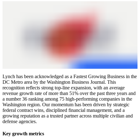
Lynch has been acknowledged as a Fastest Growing Business in the
DC Metro area by the Washington Business Journal. This
recognition reflects strong top-line expansion, with an average
revenue growth rate of more than 51% over the past three years and
a number 36 ranking among 75 high-performing companies in the
Washington region. Our momentum has been driven by strategic
federal contract wins, disciplined financial management, and a
growing reputation as a trusted partner across multiple civilian and
defense agencies.​​​​​‌ ‍ ​‍​‍‌‍ ‌ ​‍‌‍‍‌‌‍‌ ‌‍‍‌‌‍ ‍​‍​‍​ ‍‍​‍​‍‌ ​ ‌‍​‌‌‍ ‍‌‍‍‌‌ ‌​‌ ‍‌​‍ ‍‌‍‍‌‌‍ ​‍​‍​‍ ​​‍​‍‌‍‍​‌ ​‍‌‍‌‌‌‍‌‍​‍​‍​ ‍‍​‍​‍‌‍‍​‌ ‌​‌ ‌​‌ ​​‌ ​ ​ ‍‍​‍ ​‍ ‌‍ ​‌ ‍‌‌‍ ‍‌‍​ ‌‍‍​‌‍​ ‌‍ ‌‍ ‍‌ ​ ‌ ‌‌‌‍ ​‌ ‌​‌‍​‌‌‍ ‍‌ ‌​‌ ​ ​‍ ‍‌ ​ ‌‍​‌‌‍ ‍‌‍‍‌‌ ‌​‌ ‍‌​‍ ‍‌ ​ ‌ ‌​‌ ‌‌‌‍‌​‌‍‍‌‌‍ ​‍ ‌‍‍‌‌‍ ‍‌ ‌​‌‍‌‌‌‍ ‍‌ ‌​​‍ ‌‍‌‌‌‍‌​‌‍‍‌‌ ‌​​‍ ‌‍ ‌‌‍ ‌‍‌​‌‍‌‌​ ‌‌ ​​‌ ​‍‌‍‌‌‌ ​ ‌‍‌‌‌‍ ‍‌ ‌​‌‍​‌‌ ‌​‌‍‍‌‌‍ ‌‍ ‍​ ‍ ‌‍‍‌‌‍‌​​ ‌​ ‍​‌‍​ ‌‍​ ​ ‌‌​ ‌ ‌‍​‌​ ‌‍​ ‌‌​‍ ‌​ ‍​​ ​‍​ ​‍​ ‍‌​‍ ‌​ ‌​​ ‌‌​ ‌ ‌‍​ ​‍ ‌​ ‍​​ ‌‌​ ‌​​ ​ ​‍ ‌‌‍​‌​ ​‌‌‍​ ​ ‍​​ ‌​‌‍‌​​ ‍​​ ‍‌‌‍​ ‌‍​ ​ ‌‍​ ​‌​ ‍ ‌ ‌​‌ ‍‌‌ ​​‌‍‌‌​ ‌‌‍​‍‌‍ ​‌‍ ‌‍‌ ​ ‍ ‌ ​​‌‍​‌‌ ‌​‌‍‍​​ ‌‌ ​‍‌‍‍‌‌‍​ ‌‍‍​‌‌‌​‌‍‌‌‌ ‍​‌ ‌​​‍‌‌​ ‌‌‌​​‍‌‌ ‌‍‍ ‌‍‌‌‌ ‍‌​‍‌‌​ ​ ‌​‌​​‍‌‌​ ​ ‌​‌​​‍‌‌​ ​‍​ ​‍​ ‍‌​ ‌​‌‍​ ‌‍‌‍​ ‌​​ ‍​‌‍‌‍‌‍​ ​ ‍​‌‍​‍​ ‍​‌‍‌‍​‍‌‌​ ​‍​ ​‍​‍‌‌​ ‌‌‌​‌​​‍ ‍‌‍​ ‌‍‍​‌‍‍‌‌‍ ​‌‍‌​‌ ​‍‌‍‌‌‌‍ ‍​‍‌‌​ ‌‌‌​​‍‌‌ ‌‍‍ ‌‍‌‌‌ ‍‌​‍‌‌​ ​ ‌​‌​​‍‌‌​ ​ ‌​‌​​‍‌‌​ ​‍​ ​‍‌‍​‌​ ‌​​ ​‍​ ​ ‌‍​ ​ ​​​ ​ ​ ​‌​ ‌‌‌‍‌‌‌‍​‍​ ​‍​‍‌‌​ ​‍​ ​‍​‍‌‌​ ‌‌‌​‌​​‍ ‍‌ ‌​‌‍‌‌‌ ‍​‌ ‌​​ ‌‍​‍‌‍​‌‌ ​ ‌‍‌‌‌‌‌‌‌ ​‍‌‍ ​​ ‌‌‍‍​‌ ‌​‌ ‌​‌ ​​‌ ​ ​‍‌‌​ ​ ‌​​‌​‍‌‌​ ​‍‌​‌‍​‍‌‌​ ​‍‌​‌‍‌‍ ​‌ ‍‌‌‍ ‍‌‍​ ‌‍‍​‌‍​ ‌‍ ‌‍ ‍‌ ​ ‌ ‌‌‌‍ ​‌ ‌​‌‍​‌‌‍ ‍‌ ‌​‌ ​ ​‍ ‍‌ ​ ‌‍​‌‌‍ ‍‌‍‍‌‌ ‌​‌ ‍‌​‍ ‍‌ ​ ‌ ‌​‌ ‌‌‌‍‌​‌‍‍‌‌‍ ​‍‌‍‌‍‍‌‌‍‌​​ ‌​ ‍​‌‍​ ‌‍​ ​ ‌‌​ ‌ ‌‍​‌​ ‌‍​ ‌‌​‍ ‌​ ‍​​ ​‍​ ​‍​ ‍‌​‍ ‌​ ‌​​ ‌‌​ ‌ ‌‍​ ​‍ ‌​ ‍​​ ‌‌​ ‌​​ ​ ​‍ ‌‌‍​‌​ ​‌‌‍​ ​ ‍​​ ‌​‌‍‌​​ ‍​​ ‍‌‌‍​ ‌‍​ ​ ‌‍​ ​‌​‍‌‍‌ ‌​‌ ‍‌‌ ​​‌‍‌‌​ ‌‌‍​‍‌‍ ​‌‍ ‌‍‌ ​‍‌‍‌ ​​‌‍​‌‌ ‌​‌‍‍​​ ‌‌ ​‍‌‍‍‌‌‍​ ‌‍‍​‌‌‌​‌‍‌‌‌ ‍​‌ ‌​​‍‌‌​ ‌‌‌​​‍‌‌ ‌‍‍ ‌‍‌‌‌ ‍‌​‍‌‌​ ​ ‌​‌​​‍‌‌​ ​ ‌​‌​​‍‌‌​ ​‍​ ​‍​ ‍‌​ ‌​‌‍​ ‌‍‌‍​ ‌​​ ‍​‌‍‌‍‌‍​ ​ ‍​‌‍​‍​ ‍​‌‍‌‍​‍‌‌​ ​‍​ ​‍​‍‌‌​ ‌‌‌​‌​​‍ ‍‌‍​ ‌‍‍​‌‍‍‌‌‍ ​‌‍‌​‌ ​‍‌‍‌‌‌‍ ‍​‍‌‌​ ‌‌‌​​‍‌‌ ‌‍‍ ‌‍‌‌‌ ‍‌​‍‌‌​ ​ ‌​‌​​‍‌‌​ ​ ‌​‌​​‍‌‌​ ​‍​ ​‍‌‍​‌​ ‌​​ ​‍​ ​ ‌‍​ ​ ​​​ ​ ​ ​‌​ ‌‌‌‍‌‌‌‍​‍​ ​‍​‍‌‌​ ​‍​ ​‍​‍‌‌​ ‌‌‌​‌​​‍ ‍‌ ‌​‌‍‌‌‌ ‍​‌ ‌​​‍‌‍‌ ​​‌‍‌‌‌ ​‍‌ ​ ‌ ​​‌‍‌‌‌‍​ ‌ ‌​‌‍‍‌‌ ‌‍‌‍‌‌​ ‌‌ ​​‌ ‌‌‌‍​‍‌‍ ​‌‍‍‌‌ ​ ‌‍‍​‌‍‌‌‌‍‌​​‍​‍‌ ‌
Key growth metrics​​​​‌ ‍ ​‍​‍‌‍ ‌ ​‍‌‍‍‌‌‍‌ ‌‍‍‌‌‍ ‍​‍​‍​ ‍‍​‍​‍‌ ​ ‌‍​‌‌‍ ‍‌‍‍‌‌ ‌​‌ ‍‌​‍ ‍‌‍‍‌‌‍ ​‍​‍​‍ ​​‍​‍‌‍‍​‌ ​‍‌‍‌‌‌‍‌‍​‍​‍​ ‍‍​‍​‍‌‍‍​‌ ‌​‌ ‌​‌ ​​‌ ​ ​ ‍‍​‍ ​‍ ‌‍ ​‌ ‍‌‌‍ ‍‌‍​ ‌‍‍​‌‍​ ‌‍ ‌‍ ‍‌ ​ ‌ ‌‌‌‍ ​‌ ‌​‌‍​‌‌‍ ‍‌ ‌​‌ ​ ​‍ ‍‌ ​ ‌‍​‌‌‍ ‍‌‍‍‌‌ ‌​‌ ‍‌​‍ ‍‌ ​ ‌ ‌​‌ ‌‌‌‍‌​‌‍‍‌‌‍ ​‍ ‌‍‍‌‌‍ ‍‌ ‌​‌‍‌‌‌‍ ‍‌ ‌​​‍ ‌‍‌‌‌‍‌​‌‍‍‌‌ ‌​​‍ ‌‍ ‌‌‍ ‌‍‌​‌‍‌‌​ ‌‌ ​​‌ ​‍‌‍‌‌‌ ​ ‌‍‌‌‌‍ ‍‌ ‌​‌‍​‌‌ ‌​‌‍‍‌‌‍ ‌‍ ‍​ ‍ ‌‍‍‌‌‍‌​​ ‌​ ‍​‌‍​ ‌‍​ ​ ‌‌​ ‌ ‌‍​‌​ ‌‍​ ‌‌​‍ ‌​ ‍​​ ​‍​ ​‍​ ‍‌​‍ ‌​ ‌​​ ‌‌​ ‌ ‌‍​ ​‍ ‌​ ‍​​ ‌‌​ ‌​​ ​ ​‍ ‌‌‍​‌​ ​‌‌‍​ ​ ‍​​ ‌​‌‍‌​​ ‍​​ ‍‌‌‍​ ‌‍​ ​ ‌‍​ ​‌​ ‍ ‌ ‌​‌ ‍‌‌ ​​‌‍‌‌​ ‌‌‍​‍‌‍ ​‌‍ ‌‍‌ ​ ‍ ‌ ​​‌‍​‌‌ ‌​‌‍‍​​ ‌‌ ​‍‌‍‍‌‌‍​ ‌‍‍​‌‌‌​‌‍‌‌‌ ‍​‌ ‌​​‍‌‌​ ‌‌‌​​‍‌‌ ‌‍‍ ‌‍‌‌‌ ‍‌​‍‌‌​ ​ ‌​‌​​‍‌‌​ ​ ‌​‌​​‍‌‌​ ​‍​ ​‍‌‍​ ​ ​ ​ ​ ​ ​‌‌‍​‍​ ​​‌‍‌​​ ‍​​ ‌ ​ ‍​​ ​ ​ ​‌​‍‌‌​ ​‍​ ​‍​‍‌‌​ ‌‌‌​‌​​‍ ‍‌‍​ ‌‍‍​‌‍‍‌‌‍ ​‌‍‌​‌ ​‍‌‍‌‌‌‍ ‍​‍‌‌​ ‌‌‌​​‍‌‌ ‌‍‍ ‌‍‌‌‌ ‍‌​‍‌‌​ ​ ‌​‌​​‍‌‌​ ​ ‌​‌​​‍‌‌​ ​‍​ ​‍‌‍‌​‌‍​‍‌‍‌‌​ ‍​‌‍​‌​ ‍‌​ ‍​​ ​‌‌‍‌‌​ ​‌‌‍​‌​ ‌ ​‍‌‌​ ​‍​ ​‍​‍‌‌​ ‌‌‌​‌​​‍ ‍‌ ‌​‌‍‌‌‌ ‍​‌ ‌​​ ‌‍​‍‌‍​‌‌ ​ ‌‍‌‌‌‌‌‌‌ ​‍‌‍ ​​ ‌‌‍‍​‌ ‌​‌ ‌​‌ ​​‌ ​ ​‍‌‌​ ​ ‌​​‌​‍‌‌​ ​‍‌​‌‍​‍‌‌​ ​‍‌​‌‍‌‍ ​‌ ‍‌‌‍ ‍‌‍​ ‌‍‍​‌‍​ ‌‍ ‌‍ ‍‌ ​ ‌ ‌‌‌‍ ​‌ ‌​‌‍​‌‌‍ ‍‌ ‌​‌ ​ ​‍ ‍‌ ​ ‌‍​‌‌‍ ‍‌‍‍‌‌ ‌​‌ ‍‌​‍ ‍‌ ​ ‌ ‌​‌ ‌‌‌‍‌​‌‍‍‌‌‍ ​‍‌‍‌‍‍‌‌‍‌​​ ‌​ ‍​‌‍​ ‌‍​ ​ ‌‌​ ‌ ‌‍​‌​ ‌‍​ ‌‌​‍ ‌​ ‍​​ ​‍​ ​‍​ ‍‌​‍ ‌​ ‌​​ ‌‌​ ‌ ‌‍​ ​‍ ‌​ ‍​​ ‌‌​ ‌​​ ​ ​‍ ‌‌‍​‌​ ​‌‌‍​ ​ ‍​​ ‌​‌‍‌​​ ‍​​ ‍‌‌‍​ ‌‍​ ​ ‌‍​ ​‌​‍‌‍‌ ‌​‌ ‍‌‌ ​​‌‍‌‌​ ‌‌‍​‍‌‍ ​‌‍ ‌‍‌ ​‍‌‍‌ ​​‌‍​‌‌ ‌​‌‍‍​​ ‌‌ ​‍‌‍‍‌‌‍​ ‌‍‍​‌‌‌​‌‍‌‌‌ ‍​‌ ‌​​‍‌‌​ ‌‌‌​​‍‌‌ ‌‍‍ ‌‍‌‌‌ ‍‌​‍‌‌​ ​ ‌​‌​​‍‌‌​ ​ ‌​‌​​‍‌‌​ ​‍​ ​‍‌‍​ ​ ​ ​ ​ ​ ​‌‌‍​‍​ ​​‌‍‌​​ ‍​​ ‌ ​ ‍​​ ​ ​ ​‌​‍‌‌​ ​‍​ ​‍​‍‌‌​ ‌‌‌​‌​​‍ ‍‌‍​ ‌‍‍​‌‍‍‌‌‍ ​‌‍‌​‌ ​‍‌‍‌‌‌‍ ‍​‍‌‌​ ‌‌‌​​‍‌‌ ‌‍‍ ‌‍‌‌‌ ‍‌​‍‌‌​ ​ ‌​‌​​‍‌‌​ ​ ‌​‌​​‍‌‌​ ​‍​ ​‍‌‍‌​‌‍​‍‌‍‌‌​ ‍​‌‍​‌​ ‍‌​ ‍​​ ​‌‌‍‌‌​ ​‌‌‍​‌​ ‌ ​‍‌‌​ ​‍​ ​‍​‍‌‌​ ‌‌‌​‌​​‍ ‍‌ ‌​‌‍‌‌‌ ‍​‌ ‌​​‍‌‍‌ ​​‌‍‌‌‌ ​‍‌ ​ ‌ ​​‌‍‌‌‌‍​ ‌ ‌​‌‍‍‌‌ ‌‍‌‍‌‌​ ‌‌ ​​‌ ‌‌‌‍​‍‌‍ ​‌‍‍‌‌ ​ ‌‍‍​‌‍‌‌‌‍‌​​‍​‍‌ ‌